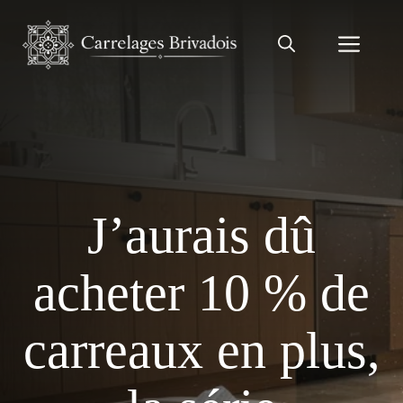
Aller
au
Men
contenu
J’aurais dû
acheter 10 % de
carreaux en plus,