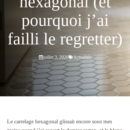
hexagonal (et
pourquoi j’ai
failli le regretter)
juillet 3, 2026
Actualités
Le carrelage hexagonal glissait encore sous mes