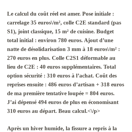
Le calcul du coût réel est amer. Pose initiale :
carrelage
35 euros\/m²
, colle
C2E
standard (pas
S1
), joint classique,
15 m²
de cuisine. Budget
total initial : environ
780 euros
. Ajout d’une
natte de désolidarisation
3 mm
à
18 euros\/m²
:
270 euros
en plus. Colle
C2S1
déformable au
lieu de
C2E
:
40 euros
supplémentaires. Total
option sécurité :
310 euros
à l’achat. Coût des
reprises ensuite :
486 euros
d’artisan +
318 euros
de ma première tentative loupée =
804 euros
.
J’ai dépensé
494 euros
de plus en économisant
310 euros
au départ. Beau calcul.<\/p>
Après un hiver humide, la fissure a repris à la