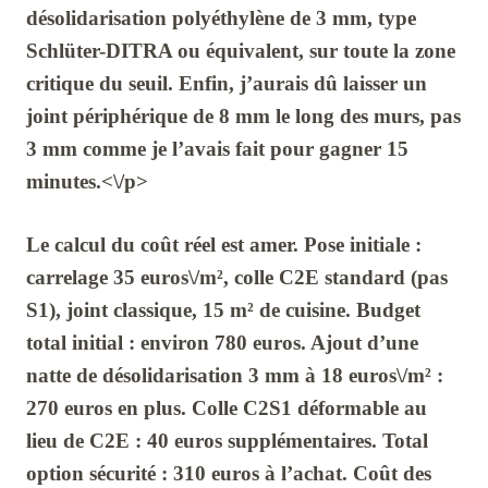
désolidarisation polyéthylène
de
3 mm
, type
Schlüter-DITRA ou équivalent, sur toute la zone
critique du seuil. Enfin, j’aurais dû laisser un
joint périphérique de
8 mm
le long des murs, pas
3 mm
comme je l’avais fait pour gagner
15
minutes
.<\/p>
Le calcul du coût réel est amer. Pose initiale :
carrelage
35 euros\/m²
, colle
C2E
standard (pas
S1
), joint classique,
15 m²
de cuisine. Budget
total initial : environ
780 euros
. Ajout d’une
natte de désolidarisation
3 mm
à
18 euros\/m²
:
270 euros
en plus. Colle
C2S1
déformable au
lieu de
C2E
:
40 euros
supplémentaires. Total
option sécurité :
310 euros
à l’achat. Coût des