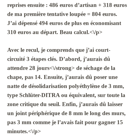
reprises ensuite :
486 euros
d’artisan +
318 euros
de ma première tentative loupée =
804 euros
.
J’ai dépensé
494 euros
de plus en économisant
310 euros
au départ. Beau calcul.<\/p>
Avec le recul, je comprends que j’ai court-
circuité 3 étapes clés. D’abord, j’aurais dû
attendre
28 jours<\/strong> de séchage de la
chape, pas
14
. Ensuite, j’aurais dû poser une
natte de désolidarisation polyéthylène
de
3 mm
,
type Schlüter-DITRA ou équivalent, sur toute la
zone critique du seuil. Enfin, j’aurais dû laisser
un joint périphérique de
8 mm
le long des murs,
pas
3 mm
comme je l’avais fait pour gagner
15
minutes
.<\/p>