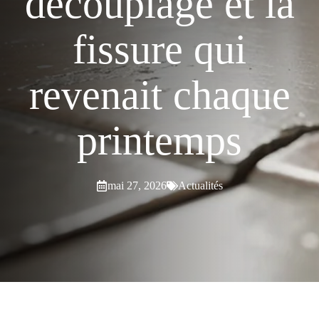
découplage et la
fissure qui
revenait chaque
printemps
mai 27, 2026
Actualités