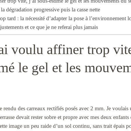
ner trop vite, j’ai sous-estimé le gel et les mouvements du 
: la dégradation progressive puis la casse nette
op tard : la nécessité d’adapter la pose à l’environnement l
ustements et ce que je ne referai plus jamais
i voulu affiner trop vite
imé le gel et les mouve
le rendu des carreaux rectifiés posés avec 2 mm. Je voulais
terrasse devait rester sobre et propre avec mes deux enfants q
ette image un peu raide d’un sol continu, sans trait épais pou