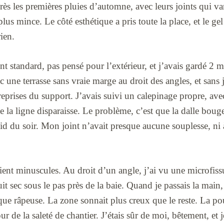
rès les premières pluies d’automne, avec leurs joints qui var
us mince. Le côté esthétique a pris toute la place, et le ge
ien.
int standard, pas pensé pour l’extérieur, et j’avais gardé 2 
c une terrasse sans vraie marge au droit des angles, et sans 
reprises du support. J’avais suivi un calepinage propre, ave
e la ligne disparaisse. Le problème, c’est que la dalle bouge
oid du soir. Mon joint n’avait presque aucune souplesse, ni à
ient minuscules. Au droit d’un angle, j’ai vu une microfiss
uit sec sous le pas près de la baie. Quand je passais la main
que râpeuse. La zone sonnait plus creux que le reste. La p
our de la saleté de chantier. J’étais sûr de moi, bêtement, et j