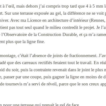
à l’œil, mais dehors j’ai compris trop tard que 4 à 5 mm lai
 Sur une terrasse exposée au gel, la différence ne se voit 
 hiver. Avec ma Licence en architecture d’intérieur (Rennes,
tient pas tout seul quand le milieu contredit le projet. Je l’a
e l’Observatoire de la Construction Durable, et ça m’a rame
nt plus que la ligne fine.
ontage, c’était l’absence de joints de fractionnement. J’av
dé que des carreaux rectifiés feraient tout le travail. En réali
oid du soir, puis la contrainte revenait dans le joint le plus 
le, passer par une coupe, puis gagner la ligne en moins de
 tournevis m’a servi de réveil, parce que le son creux appa
 pour une terrasse qui prenait le gel de face.