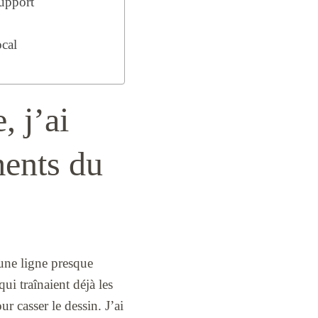
support
ocal
, j’ai
ments du
 une ligne presque
ui traînaient déjà les
r casser le dessin. J’ai