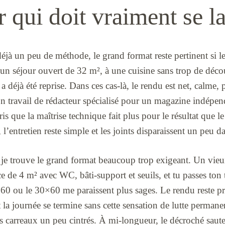
r qui doit vraiment se l
jà un peu de méthode, le grand format reste pertinent si le
 un séjour ouvert de 32 m², à une cuisine sans trop de déc
a déjà été reprise. Dans ces cas-là, le rendu est net, calm
n travail de rédacteur spécialisé pour un magazine indép
is que la maîtrise technique fait plus pour le résultat que l
l’entretien reste simple et les joints disparaissent un peu d
 je trouve le grand format beaucoup trop exigeant. Un vie
ce de 4 m² avec WC, bâti-support et seuils, et tu passes ton 
×60 ou le 30×60 me paraissent plus sages. Le rendu reste p
la journée se termine sans cette sensation de lutte permanen
es carreaux un peu cintrés. À mi-longueur, le décroché saut