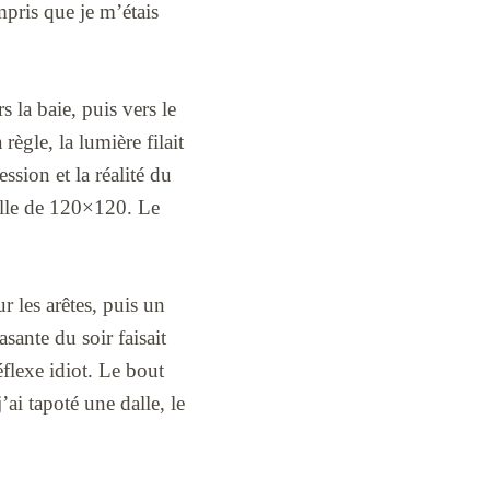
mpris que je m’étais
s la baie, puis vers le
règle, la lumière filait
ssion et la réalité du
dalle de 120×120. Le
r les arêtes, puis un
sante du soir faisait
flexe idiot. Le bout
’ai tapoté une dalle, le