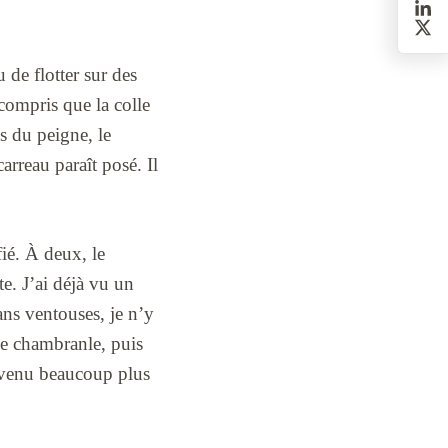
 de flotter sur des
 compris que la colle
es du peigne, le
carreau paraît posé. Il
fié. À deux, le
e. J’ai déjà vu un
ans ventouses, je n’y
 le chambranle, puis
evenu beaucoup plus