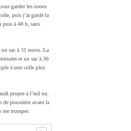
pour garder les zones
lle, puis j’ai gardé la
h puis à 48 h, sans
 un sac à 31 euros. La
minutes et un sac à 36
uple à une colle plus
raît propre à l’œil nu.
m de poussière avant la
is me tromper.