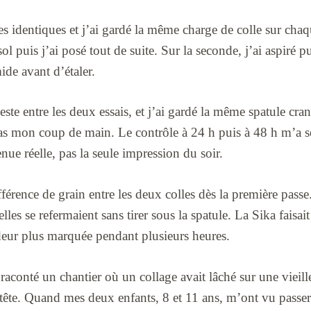
s identiques et j’ai gardé la même charge de colle sur chaq
 sol puis j’ai posé tout de suite. Sur la seconde, j’ai aspiré p
de avant d’étaler.
ste entre les deux essais, et j’ai gardé la même spatule cran
as mon coup de main. Le contrôle à 24 h puis à 48 h m’a se
enue réelle, pas la seule impression du soir.
ifférence de grain entre les deux colles dès la première pass
 elles se refermaient sans tirer sous la spatule. La Sika fais
 odeur plus marquée pendant plusieurs heures.
aconté un chantier où un collage avait lâché sur une vieille 
tête. Quand mes deux enfants, 8 et 11 ans, m’ont vu passer 