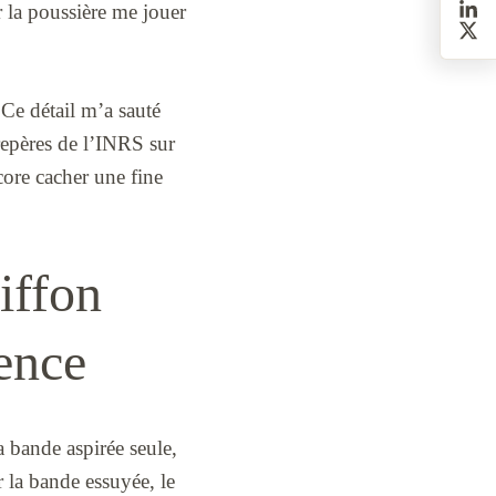
er la poussière me jouer
. Ce détail m’a sauté
repères de l’INRS sur
ncore cacher une fine
iffon
rence
la bande aspirée seule,
r la bande essuyée, le