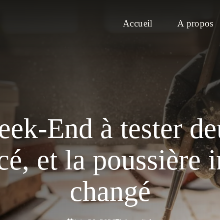
Accueil
A propos
eek-End à tester de
é, et la poussière i
changé